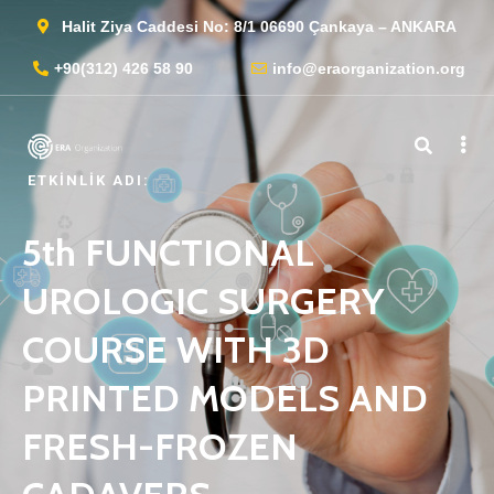
Halit Ziya Caddesi No: 8/1 06690 Çankaya – ANKARA
+90(312) 426 58 90
info@eraorganization.org
ETKINLIK ADI:
5th FUNCTIONAL
UROLOGIC SURGERY
COURSE WITH 3D
PRINTED MODELS AND
FRESH-FROZEN