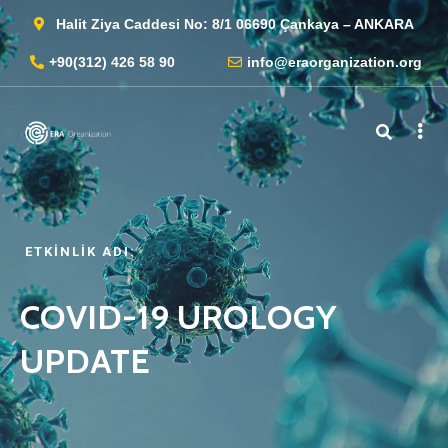
Halit Ziya Caddesi No: 8/1 06690 Çankaya – ANKARA
+90(312) 426 58 90
info@eraorganization.org
ETKINLIK ADI:
COVID-19 UROLOGY
UPDATE